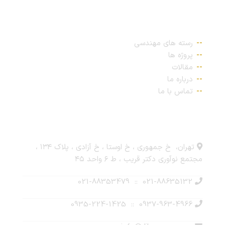
پیوندهای مهم
رسته های مهندسی
پروژه ها
مقالات
درباره ما
تماس با ما
ارتباط با ما
تهران، خ جمهوری ، خ اوستا ، خ آزادی ، پلاک ۱۳۴ ،
مجتمع نوآوری دکتر قریب ، ط ۶ واحد ۴۵
021-88635132 :: 021-88353479
0937-963-4966 :: 0935-224-1425