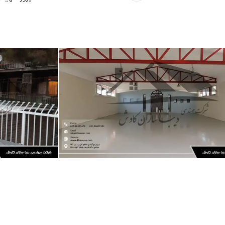
پروژه ها
سازه فلزی
ا
پوشش حفاظتی
اجرای نرده ف
 کفپوش پلی‌یورتان سالن ورزشی –
تحقیقات راه و شهرسازی تهران