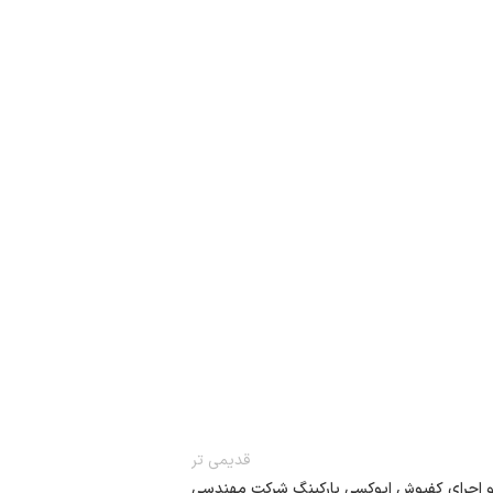
قدیمی تر
 و اجرای کفپوش اپوکسی پارکینگ شرکت مهندسی