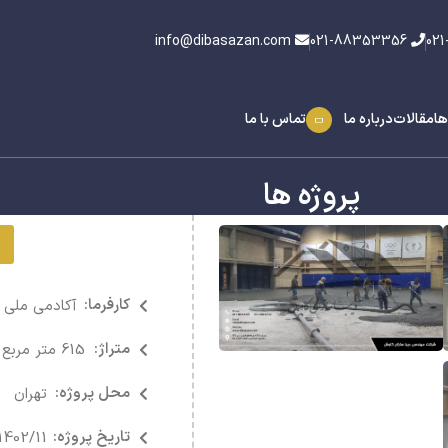
info@dibasazan.com
021-88353356
ها
مقالات
درباره ما
تماس با ما
پروژه ها
کارفرما:
آکادمی ملی ا
متراژ:
615 متر مربع
محل پروژه:
تهران
تاریخ پروژه:
1402/11