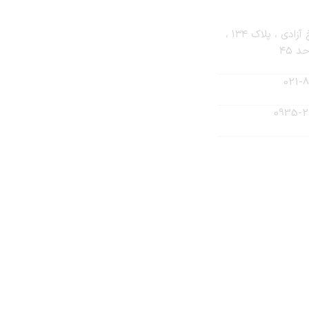
تهران، خ جمهوری ، خ اوستا ، خ آزادی ، پلاک ۱۳۴ ،