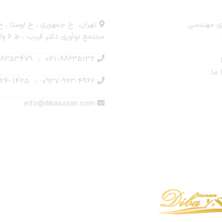
مهم
ارتباط با ما
ی مهندسی
مجتمع نوآوری دکتر قریب ، ط ۶ واحد ۴۵
021-88635132 :: 021-88353479
 ما
0937-963-4966 :: 0935-224-1425
info@dibasazan.com