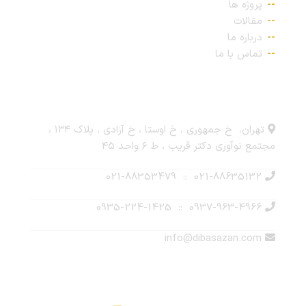
پروژه ها
مقالات
درباره ما
تماس با ما
ارتباط با ما
تهران، خ جمهوری ، خ اوستا ، خ آزادی ، پلاک ۱۳۴ ،
مجتمع نوآوری دکتر قریب ، ط ۶ واحد ۴۵
021-88635132 :: 021-88353479
0937-963-4966 :: 0935-224-1425
info@dibasazan.com