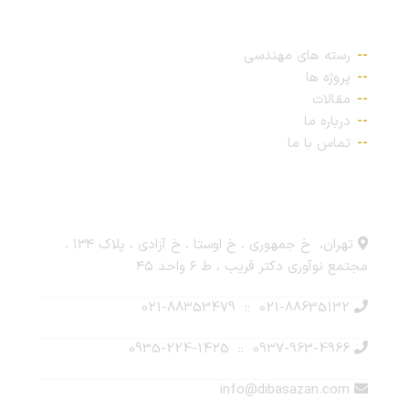
پیوندهای مهم
رسته های مهندسی
پروژه ها
مقالات
درباره ما
تماس با ما
ارتباط با ما
تهران، خ جمهوری ، خ اوستا ، خ آزادی ، پلاک ۱۳۴ ،
مجتمع نوآوری دکتر قریب ، ط ۶ واحد ۴۵
021-88635132 :: 021-88353479
0937-963-4966 :: 0935-224-1425
info@dibasazan.com