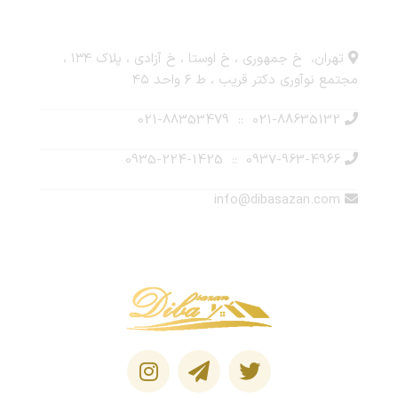
ارتباط با ما
تهران، خ جمهوری ، خ اوستا ، خ آزادی ، پلاک ۱۳۴ ،
مجتمع نوآوری دکتر قریب ، ط ۶ واحد ۴۵
021-88635132 :: 021-88353479
0937-963-4966 :: 0935-224-1425
info@dibasazan.com