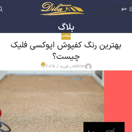
عبور به ناوبری
منو
رفتن به محتوای اصلی
بلاگ
مقالات
بهترین رنگ کفپوش اپوکسی فلیک
چیست؟
0
admin
در فوریه 1, 2025