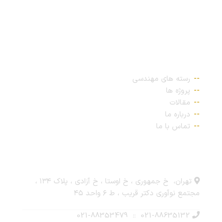
پیوندهای مهم
رسته های مهندسی
پروژه ها
مقالات
درباره ما
تماس با ما
ارتباط با ما
تهران، خ جمهوری ، خ اوستا ، خ آزادی ، پلاک ۱۳۴ ،
مجتمع نوآوری دکتر قریب ، ط ۶ واحد ۴۵
021-88635132 :: 021-88353479