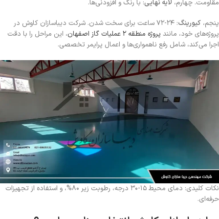
مقاومت. چهارم،
لایه نهایی
: با رنگ و افزودنی‌ها.
پنجم،
کیورینگ
: ۲۴-۷۲ ساعت برای سخت شدن. شرکت دیباسازان کاوش در
پروژه‌های خود، مانند
پروژه منطقه ۲ عملیات گاز اصفهان
، این مراحل را با دقت
اجرا می‌کند، شامل رفع ناهمواری‌ها و اعمال پرایمر تخصصی.
نکات کلیدی: دمای محیط ۱۵-۳۰ درجه، رطوبت زیر ۸۰%، و استفاده از تجهیزات
حرفه‌ای.