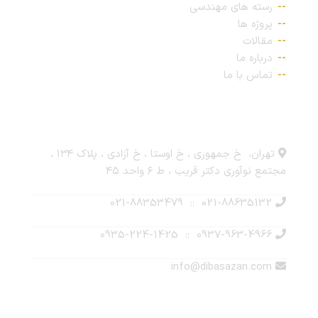
رسته های مهندسی
پروژه ها
مقالات
درباره ما
تماس با ما
ارتباط با ما
تهران، خ جمهوری ، خ اوستا ، خ آزادی ، پلاک ۱۳۴ ،
مجتمع نوآوری دکتر قریب ، ط ۶ واحد ۴۵
021-88635132 :: 021-88353479
0937-963-4966 :: 0935-224-1425
info@dibasazan.com