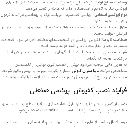
وضعیت سطح اولیه
: اگر کف بتن ترک‌خورده یا آسیب‌دیده باشد، قبل از اجرای
اپوکسی نیاز به ترمیم و آماده‌سازی دارد که هزینه را تغییر می‌دهد.
نوع اپوکسی انتخابی
: اپوکسی ضداسید، آنتی‌استاتیک یا بهداشتی هر کدام فرمول
و هزینه متفاوتی دارند.
متراژ محیط
: طبیعتاً هرچه مساحت بیشتر باشد، میزان مواد و زمان اجرای کار نیز
افزایش خواهد یافت.
ضخامت لایه‌ها
: کفپوش اپوکسی در ضخامت‌های مختلف اجرا می‌شود. ضخامت
بیشتر به معنای مقاومت بالاتر و البته هزینه بیشتر است.
شرایط محیطی
: رطوبت، دما و شرایط نگهداری مواد نیز می‌تواند بر روش اجرا و
در نتیجه هزینه اثر بگذارد.
به همین دلیل توصیه می‌شود پیش از تصمیم‌گیری نهایی، از کارشناسان
متخصص شرکت
دیبا سازان کاوش
مشاوره بگیرید. تیم ما با بررسی دقیق شرایط
محیط، بهترین نوع کفپوش و برآورد هزینه متناسب با نیاز شما را ارائه خواهد داد.
فرآیند نصب کفپوش اپوکسی صنعتی
نصب اپوکسی مراحل دقیقی دارد. اول،
آماده‌سازی زیرلایه
: سطح بتن باید تمیز،
خشک و بدون ترک باشد. از شات‌ بلاست یا grinding استفاده می‌شود.
دوم،
اعمال پرایمر
: لایه‌ای برای چسبندگی بهتر. سوم،
لایه میانی
: برای ضخامت و