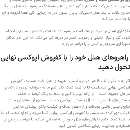
مدرن ایجاد می‌کند که با هر دکور داخلی هتل هماهنگ می‌شود. چه هتل بوتیک
مدرن باشد یا
یک هتل سنتی‌تر، پایان بدون درز به زیبایی کلی فضا افزوده و آن
را جذاب‌تر می‌کند
.
نگهداری آسان‌تر
: نبود درزها باعث می‌شود که نظافت راحت‌تر و سریع‌تر انجام
شود. گرد و غبار، کثیفی و رطوبت کمتر در درزها گیر می‌کنند، که این امر امکان
تمیزکاری سریع‌تر و کامل‌تر را فراهم می‌آورد
.
راهروهای هتل خود را با کفپوش اپوکسی نهایی
تحول دهید
اگر به دنبال ارتقاء ظاهر، دوام و ایمنی راهروهای هتل خود هستید، کفپوش
اپوکسی نهایی اینجاست تا به شما کمک کند. تیم ما به حرفه‌ای بودن در تمام
مراحل معروف است – از ارائه پیش‌فاکتور و انتخاب رنگ گرفته تا حذف
پوشش‌های قدیمی و اعمال پوشش اپوکسی جدید. بسیاری از مشتریان ما از
نتایج بسیار راضی بوده‌اند و از سطح صاف و کیفیت بالای پوشش ما ابراز
خوشنودی کرده‌اند. بیشتر با کفپوش اپوکسی نهایی آشنا شوید و اجازه دهید که ما
به شما کمک کنیم تا راهروهای هتل خود را به فضایی شیک، با دوام و ترکیبی از
عملکرد و جذابیت زیبایی‌شناختی تبدیل کنیم
.