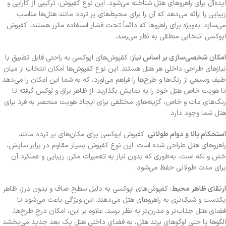
ایده‌آل برای راهروهای هتل شناخته می‌شود. این نوع کفپوش، ترکیبی از کارایی و
زیبایی را ارائه می‌دهد که آن را برای محیط‌های پر تردد مانند هتل‌ها مناسب
می‌سازد. به‌ویژه برای راهروها که دائماً تحت فشار استفاده مکرر هستند، کفپوش
اپوکسی انتخابی منطقی به نظر می‌رسد
.
امکان شخصی‌سازی بر اساس نیاز
: کفپوش‌های اپوکسی به راحتی قابل تطبیق با
نیازهای طراحی داخلی هر هتل هستند. این نوع کفپوش‌ها امکان انتخاب از میان
طیف وسیعی از رنگ‌ها و طرح‌ها را فراهم می‌آورد، که به شما این امکان را می‌دهد
تا هویت خاص هتل خود را به نمایش بگذارید. از ظاهر براق و لوکس گرفته تا
رنگ‌های مات و خاص، گزینه‌های مختلفی برای ایجاد هویت منحصر به فرد برای
هتل شما وجود دارد.
استحکام بالا و دوام طولانی
: کفپوش اپوکسی برای مکان‌های پر تردد مانند
راهروهای هتل طراحی شده است. این نوع کفپوش بسیار مقاوم در برابر سایش،
خش و لکه است، به‌طوری که بدون نیاز به تعمیرات مکرر، زیبایی و عملکرد آن
برای مدت طولانی حفظ می‌شود
.
ارتقای ظاهر محیط
: کفپوش‌های اپوکسی به دلیل سطح صاف و بدون درز، ظاهر
یکدست و شیک‌تری به راهروهای هتل می‌دهند. این ویژگی باعث می‌شود تا
فضای هتل جذاب‌تر و مدرن‌تر به نظر برسد. علاوه بر این، امکان درج طرح‌ها،
الگوها یا حتی لوگوهای برند هتل، به فضای داخلی
هتل
یک بعد جدید می‌بخشد