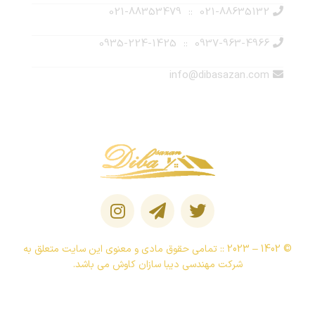
021-88635132 :: 021-88353479
0937-963-4966 :: 0935-224-1425
info@dibasazan.com
© 1402 – 2023 :: تمامی حقوق مادی و معنوی این سایت متعلق به
شرکت مهندسی دیبا سازان کاوش می باشد.