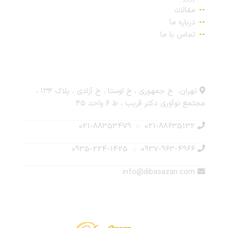
مقالات
درباره ما
تماس با ما
ارتباط با ما
تهران، خ جمهوری ، خ اوستا ، خ آزادی ، پلاک ۱۳۴ ،
مجتمع نوآوری دکتر قریب ، ط ۶ واحد ۴۵
021-88635132 :: 021-88353479
0937-963-4966 :: 0935-224-1425
info@dibasazan.com